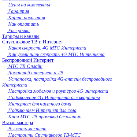
Новокузнецк
Цены на комплекты
Рязань
Гарантия
Астрахань
Карта покрытия
Набережные Челны
Как оплатить
Пенза
Рассрочка
Липецк
Тарифы и каналы
Спутниковое ТВ и Интернет
Киров
Какая скорость 4G МТС Интернета
Чебоксары
Как увеличить скорость 4G МТС Интернета
Тула
Беспроводной Интернет
Калининград
МТС ТВ-Онлайн
Балашиха
Домашний интернет и ТВ
Курск
Установка, настройка 4G-антенн беспроводного
Севастополь
Интернета
Улан-Удэ
Настройка модемов и роутеров 4G интернета
Ставрополь
Подключение 4G Интернета для квартиры
Сочи
Интернет для частного дома
Тверь
Подключаем Интернет для села
Магнитогорск
Кион МТС ТВ промокод бесплатно
Иваново
Вызов мастера
Брянск
Вызвать мастера
Белгород
Настроить Спутниковое ТВ-МТС