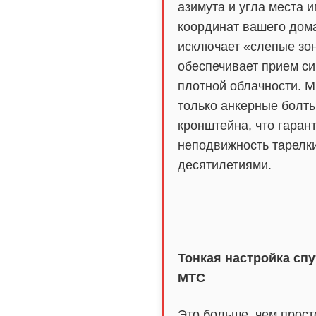
азимута и угла места 
координат вашего дома
исключает «слепые зо
обеспечивает прием си
плотной облачности. 
только анкерные болт
кронштейна, что гаран
неподвижность тарелк
десятилетиями.
Тонкая настройка сп
МТС
Это больше, чем прост