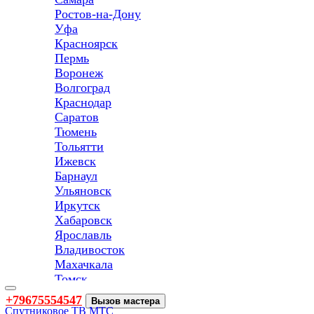
Ростов-на-Дону
Уфа
Красноярск
Пермь
Воронеж
Волгоград
Краснодар
Саратов
Тюмень
Тольятти
Ижевск
Барнаул
Ульяновск
Иркутск
Хабаровск
Ярославль
Владивосток
Махачкала
Томск
Оренбург
Toggle
+79675554547
Вызов мастера
navigation
Кемерово
Спутниковое ТВ МТС