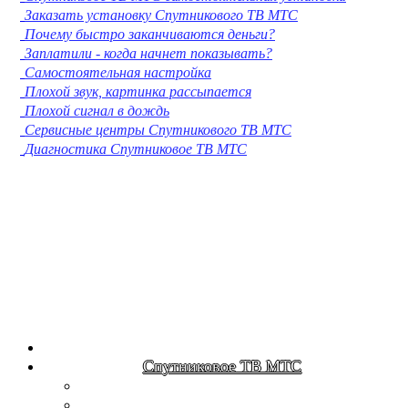
Заказать установку Спутникового ТВ МТС
Кострома
Почему быстро заканчиваются деньги?
Нижневартовск
Заплатили - когда начнет показывать?
Новороссийск
Самостоятельная настройка
Йошкар-Ола
Плохой звук, картинка рассыпается
Химки
Плохой сигнал в дождь
Таганрог
Сервисные центры Спутникового ТВ МТС
Комсомольск-на-Амуре
Диагностика Спутниковое ТВ МТС
Сыктывкар
Нижнекамск
Нальчик
Шахты
Дзержинск
Орск
Братск
Благовещенск
Энгельс
Ангарск
Королёв
Великий Новгород
Спутниковое ТВ МТС
Старый Оскол
Мытищи