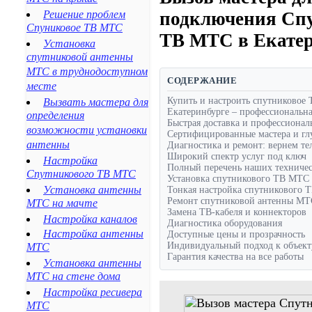
Благодарный
Решение проблем
подключения Сп
Будённовск
Спуниковое ТВ МТС
Георгиевск
ТВ МТС в Екатер
Установка
Ипатово
спутниковой антенны
Новопавловск
МТС в труднодоступном
Минеральные Воды
СОДЕРЖАНИЕ
месте
Ессентуки
Купить и настроить спутниковое
Вызвать мастера для
Пятигорск
Екатеринбурге – профессиональн
определения
Кисловодск
Быстрая доставка и профессиона
возможности установки
Сертифицированные мастера и глу
Железноводск
антенны
Диагностика и ремонт: вернем те
Лермонтов
Широкий спектр услуг под ключ
Настройка
Нефтекумск
Полный перечень наших техниче
Спутникового ТВ МТС
Зеленокумск
Установка спутникового ТВ МТС
Установка антенны
Тонкая настройка спутникового
Александровское
Ремонт спутниковой антенны МТ
МТС на мачте
Курсавка
Замена ТВ-кабеля и коннекторов
Настройка каналов
Дивное
Диагностика оборудования
Настройка антенны
Доступные цены и прозрачность
Арзгир
Индивидуальный подход к объект
МТС
Красногвардейское
Гарантия качества на все работы
Установка антенны
Курская
МТС на стене дома
Левокумское
Настройка ресивера
Новоселицкое
МТС
Ессентукская