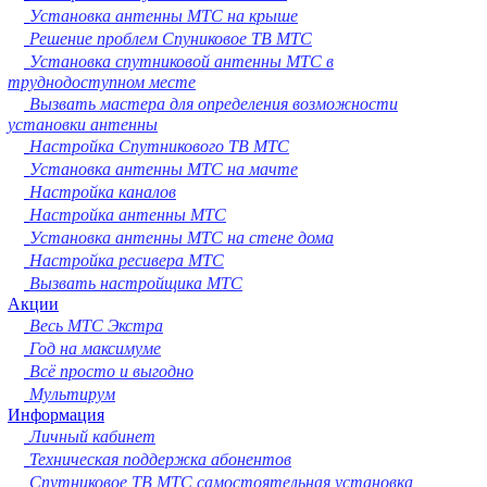
Сургут
Установка антенны МТС на крыше
Владимир
Решение проблем Спуниковое ТВ МТС
Нижний Тагил
Установка спутниковой антенны МТС в
Архангельск
труднодоступном месте
Чита
Вызвать мастера для определения возможности
Симферополь
установки антенны
Калуга
Настройка Спутникового ТВ МТС
Смоленск
Установка антенны МТС на мачте
Волжский
Настройка каналов
Саранск
Настройка антенны МТС
Курган
Установка антенны МТС на стене дома
Череповец
Настройка ресивера МТС
Орёл
Вызвать настройщика МТС
Вологда
Акции
Якутск
Весь МТС Экстра
Владикавказ
Год на максимуме
Подольск
Всё просто и выгодно
Грозный
Мультирум
Информация
Мурманск
Личный кабинет
Тамбов
Техническая поддержка абонентов
Стерлитамак
Спутниковое ТВ МТС самостоятельная установка
Петрозаводск