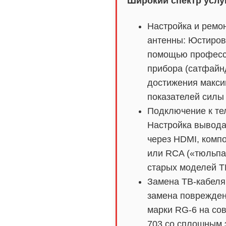
Широкий спектр услу
Настройка и ремо
антенны: Юстиров
помощью професс
прибора (сатфайн
достижения макс
показателей силы 
Подключение к те
Настройка вывода
через HDMI, комп
или RCA («тюльпа
старых моделей Т
Замена ТВ-кабеля
замена поврежден
марки RG-6 на со
703 со сплошным 