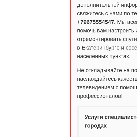
дополнительной инфо
свяжитесь с нами по т
+79675554547.
Мы всег
помочь вам настроить 
отремонтировать спут
в Екатеринбурге и сос
населенных пунктах.
Не откладывайте на по
наслаждайтесь качест
телевидением с помо
профессионалов!
Услуги специалист
городах