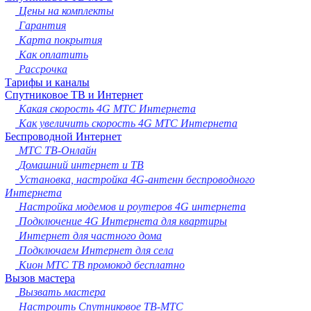
Новокузнецк
Цены на комплекты
Рязань
Гарантия
Астрахань
Карта покрытия
Набережные Челны
Как оплатить
Пенза
Рассрочка
Липецк
Тарифы и каналы
Спутниковое ТВ и Интернет
Киров
Какая скорость 4G МТС Интернета
Чебоксары
Как увеличить скорость 4G МТС Интернета
Тула
Беспроводной Интернет
Калининград
МТС ТВ-Онлайн
Балашиха
Домашний интернет и ТВ
Курск
Установка, настройка 4G-антенн беспроводного
Севастополь
Интернета
Улан-Удэ
Настройка модемов и роутеров 4G интернета
Ставрополь
Подключение 4G Интернета для квартиры
Сочи
Интернет для частного дома
Тверь
Подключаем Интернет для села
Магнитогорск
Кион МТС ТВ промокод бесплатно
Иваново
Вызов мастера
Брянск
Вызвать мастера
Белгород
Настроить Спутниковое ТВ-МТС