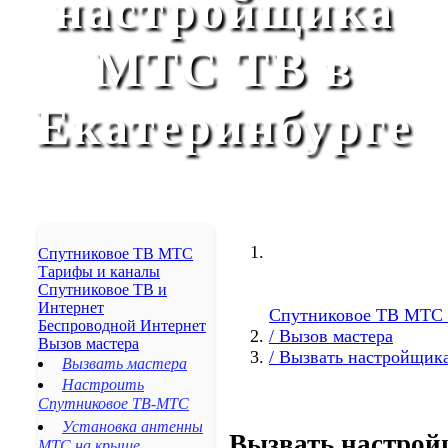
настройщика
Реутов
Пушкино
МТС ТВ в
Артем
Ноябрьск
Ачинск
Екатеринбурге
Бердск
Арзамас
Елец
Элиста
Ногинск
Сергиев Посад
Новокуйбышевск
Спутниковое ТВ МТС
Железногорск
Тарифы и каналы
Михайловск
Спутниковое ТВ и
Изобильный
Интернет
Спутниковое ТВ МТС 
Беспроводной Интернет
Невинномысск
/ Вызов мастера
Вызов мастера
Кочубеевское
/ Вызвать настройщи
Вызвать мастера
Донское
Настроить
Грачёвка
Спутниковое ТВ-МТС
Новоалександровск
Установка антенны
Светлоград
Вызвать настрой
МТС на крыше