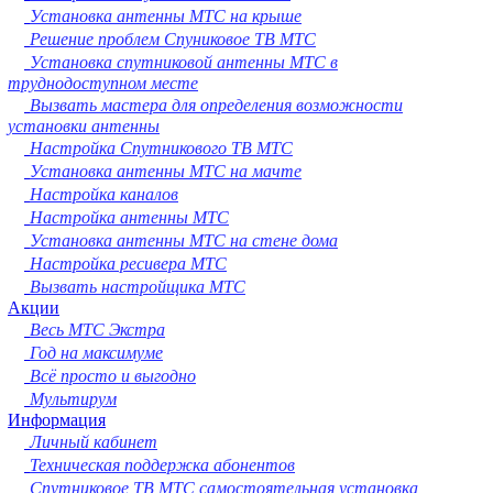
Сургут
Установка антенны МТС на крыше
Владимир
Решение проблем Спуниковое ТВ МТС
Нижний Тагил
Установка спутниковой антенны МТС в
Архангельск
труднодоступном месте
Чита
Вызвать мастера для определения возможности
Симферополь
установки антенны
Калуга
Настройка Спутникового ТВ МТС
Смоленск
Установка антенны МТС на мачте
Волжский
Настройка каналов
Саранск
Настройка антенны МТС
Курган
Установка антенны МТС на стене дома
Череповец
Настройка ресивера МТС
Орёл
Вызвать настройщика МТС
Вологда
Акции
Якутск
Весь МТС Экстра
Владикавказ
Год на максимуме
Подольск
Всё просто и выгодно
Грозный
Мультирум
Информация
Мурманск
Личный кабинет
Тамбов
Техническая поддержка абонентов
Стерлитамак
Спутниковое ТВ МТС самостоятельная установка
Петрозаводск