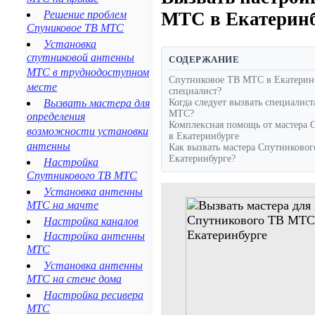
Благодарный
Решение проблем
МТС в Екатеринб
Будённовск
Спуниковое ТВ МТС
Георгиевск
Установка
Ипатово
спутниковой антенны
СОДЕРЖАНИЕ
Новопавловск
МТС в труднодоступном
Минеральные Воды
Спутниковое ТВ МТС в Екатеринб
месте
специалист?
Ессентуки
Когда следует вызвать специалис
Вызвать мастера для
Пятигорск
МТС?
определения
Кисловодск
Комплексная помощь от мастера
возможности установки
Железноводск
в Екатеринбурге
антенны
Как вызвать мастера Спутниково
Лермонтов
Екатеринбурге?
Настройка
Нефтекумск
Спутникового ТВ МТС
Зеленокумск
Установка антенны
Александровское
МТС на мачте
Курсавка
Настройка каналов
Дивное
Настройка антенны
Арзгир
МТС
Красногвардейское
Установка антенны
Курская
МТС на стене дома
Левокумское
Настройка ресивера
Новоселицкое
МТС
Ессентукская