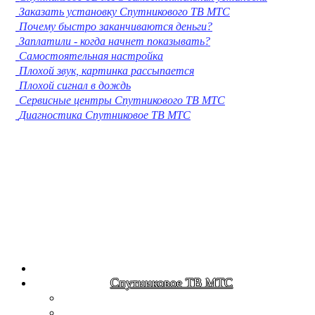
Заказать установку Спутникового ТВ МТС
Кострома
Почему быстро заканчиваются деньги?
Нижневартовск
Заплатили - когда начнет показывать?
Новороссийск
Самостоятельная настройка
Йошкар-Ола
Плохой звук, картинка рассыпается
Химки
Плохой сигнал в дождь
Таганрог
Сервисные центры Спутникового ТВ МТС
Комсомольск-на-Амуре
Диагностика Спутниковое ТВ МТС
Сыктывкар
Нижнекамск
Нальчик
Шахты
Дзержинск
Орск
Братск
Благовещенск
Энгельс
Ангарск
Королёв
Великий Новгород
Спутниковое ТВ МТС
Старый Оскол
Мытищи