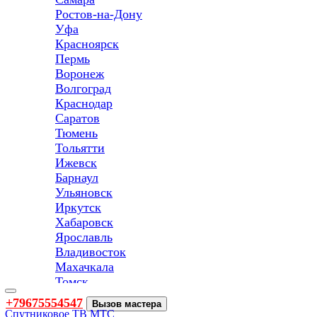
Ростов-на-Дону
Уфа
Красноярск
Пермь
Воронеж
Волгоград
Краснодар
Саратов
Тюмень
Тольятти
Ижевск
Барнаул
Ульяновск
Иркутск
Хабаровск
Ярославль
Владивосток
Махачкала
Томск
Оренбург
Toggle
+79675554547
Вызов мастера
navigation
Кемерово
Спутниковое ТВ МТС